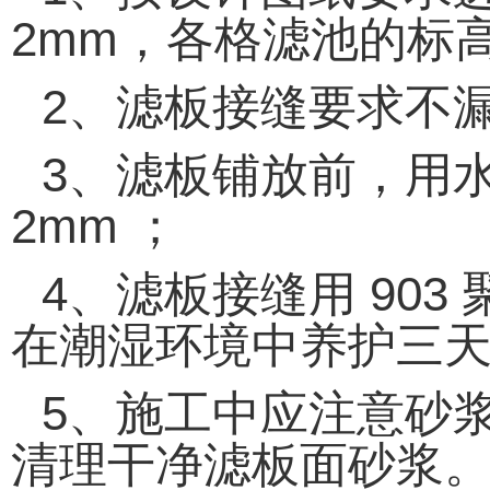
2mm
，各格滤池的标
2
、滤板接缝要求不
3
、滤板铺放前，用
2mm
；
4
、滤板接缝用
903
在潮湿环境中养护三
5
、施工中应注意砂
清理干净滤板面砂浆