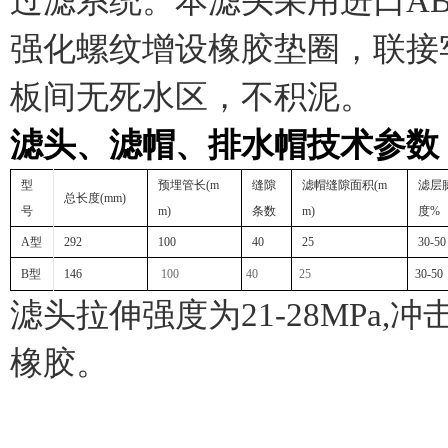
过滤系统。本滤头采用进口
A
强化螺纹增设橡胶垫圈，联接
板间无死水区，不积泥。
滤头、滤帽、排水帽技术参数
型
预埋管长
(m
缝隙
滤帽缝隙面积
(m
滤层
总长度
(mm)
号
m)
条数
m)
度
%
A
型
292
100
40
25
30-50
B
型
146
100
40
25
30-50
滤头拉伸强度为
21-28MPa,
冲
橡胶。