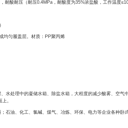
当，耐酸耐压（耐压
0.4MPa
，耐酸度为
35%
浓盐酸，工作温度
≤1
）
成均匀履盖层。材质：
PP
聚丙烯
罐、水处理中的凝储水箱、除盐水箱，大程度的减少酸雾、空气
面上。
料；石油、化工、氯碱、煤气、冶炼、环保、电力等企业各种卧