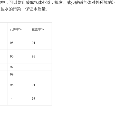
罐中，可以防止酸碱气体外溢，挥发、减少酸碱气体对外环境的
除盐水的污染，保证水质量。
孔隙率
%
覆盖率
%
95
91
95
98
97
99
95
91
－
97