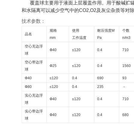
覆盖球主要用于液面上层履盖作用。用于酸碱贮
和水隔离可以减少空气中的
CO2,O2
及灰尘杂质等对
技术参数：
规格
使用
耐压强度
M
个数
品名
mm
工作温度
Pa
n/m3
空心无边浮
Ф40
≤120
0.4
710
球
空心带边浮
Ф25
≤120
0.4
1560
球
Ф40
≤120
0.4
690
93
Ф80
≤120
0.4
235
－
实心无边浮
Ф40
≤120
0.4
710
球
实心带边浮
Ф40
≤120
0.4
680
球